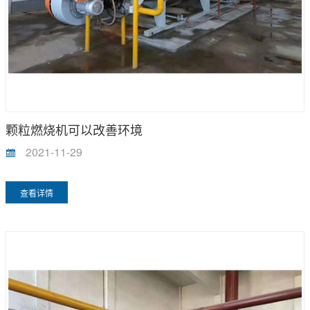
颗粒燃烧机可以改善环境
2021-11-29
查看详情