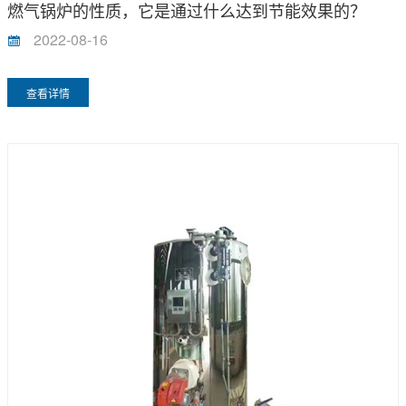
燃气锅炉的性质，它是通过什么达到节能效果的？
2022-08-16
查看详情